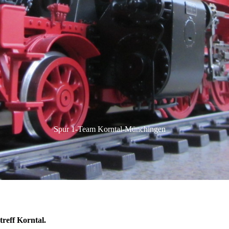
Spur 1-Team Korntal-Münchingen
reff Korntal.